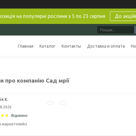
озиція на популярні рослини з 5 по 23 серпня
До акцій
Главная
Каталог
Контакты
Доставка и оплата
Но
и про компанію Сад мрії
я К.
08.2026
Відмінно
а маркетплейсі