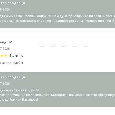
тар продавця
08.2026
якуємо за Ваш теплий відгук! 💚 Нам дуже приємно, що Ви залишилися 
о рослинам швидкого вкорінення, гарного росту та пишного цвітіння! Б
андр М.
07.2026
Відмінно
а маркетплейсі
тар продавця
07.2026
якуємо Вам за відгук! 💚
же приємно, що Ви залишилися задоволені покупкою, якістю обслуговув
 раді бачити Вас знову!