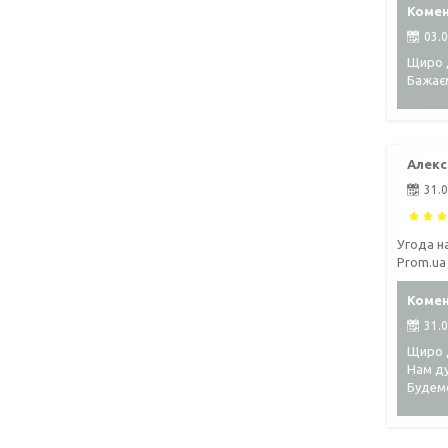
Комен
03.
Щиро д
Бажаєм
Алекс
31.
Угода н
Prom.ua
Комен
31.
Щиро д
Нам ду
Будемо