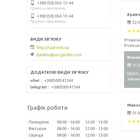
+380 (50) 054-13-44
Прийом замовлень
Кравч
+380 (50) 054-13-44
Прийом замовлень
02.
Угода н
Prom.ua
http://sad-mrii.ua
danilina@ua-garden.com
Комен
03.
Щиро д
замов
viber
+380500541344
telegram
+380500541344
Микол
Графік роботи
01.
Понеділок
08:00
16:00
12:00
13:00
Вівторок
08:00
16:00
12:00
13:00
Середа
08:00
16:00
12:00
13:00