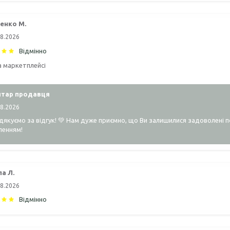
енко М.
08.2026
Відмінно
а маркетплейсі
тар продавця
08.2026
якуємо за відгук! 💚 Нам дуже приємно, що Ви залишилися задоволені 
ленням!
а Л.
08.2026
Відмінно