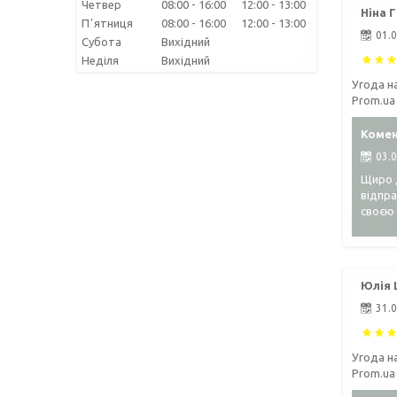
Четвер
08:00
16:00
12:00
13:00
Ніна Г
Пʼятниця
08:00
16:00
12:00
13:00
01.
Субота
Вихідний
Неділя
Вихідний
Угода н
Prom.ua
Комен
03.
Щиро д
відпра
своєю
Юлія 
31.
Угода н
Prom.ua