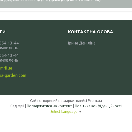
 054-13-44
Ірина Даніліна
амовлень
 054-13-44
амовлень
mrii.ua
ua-garden.com
Сайт створений на маркетплейсі
Prom.ua
Сад мрії |
Поскаржитися на контент
|
Політика конфіденційності
Select Language
▼