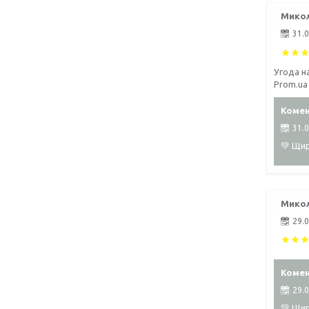
Микол
31.
Угода н
Prom.ua
Комен
31.
💚 Щир
Микол
29.
Комен
29.
💚 Щир