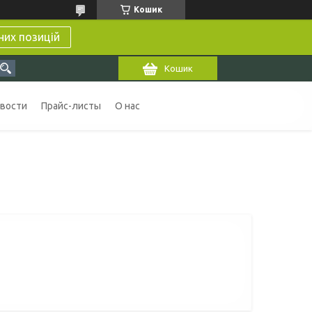
Кошик
них позицій
Кошик
вости
Прайс-листы
О нас