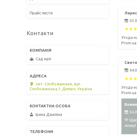
Ларис
Прайс листи
05.
Контакти
Угода н
Prom.ua
Сад мрії
Светл
04.
смт. Слобожанське, вул.
Угода н
Слобожанська,1, Дніпро, Україна
Prom.ua
Комен
04.
Ірина Даніліна
💚 Щир
знову!