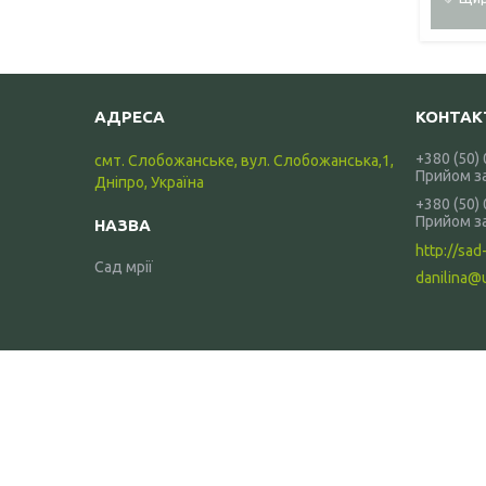
+380 (50)
смт. Слобожанське, вул. Слобожанська,1,
Прийом з
Дніпро, Україна
+380 (50)
Прийом з
http://sad-
Сад мрії
danilina@