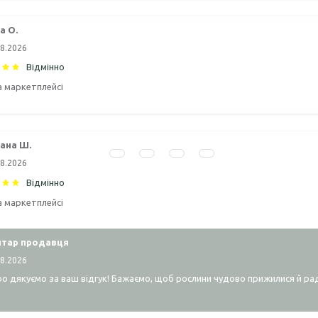
а О.
08.2026
Відмінно
а маркетплейсі
ана Ш.
08.2026
Відмінно
а маркетплейсі
тар продавця
08.2026
о дякуємо за ваш відгук! Бажаємо, щоб рослини чудово прижилися й ра