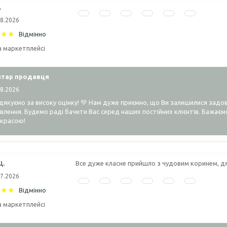
.
08.2026
Відмінно
а маркетплейсі
тар продавця
08.2026
якуємо за високу оцінку! 💚 Нам дуже приємно, що Ви залишилися задо
влення. Будемо раді бачити Вас серед наших постійних клієнтів. Бажає
 красою!
Ц.
Все дуже класне прийшло з чудовим коринем, дя
07.2026
Відмінно
а маркетплейсі