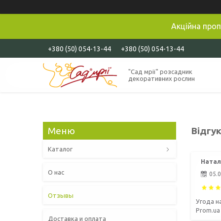
Акційна проп
+380 (50) 054-13-44
+380 (50) 054-13-44
"Сад мрії" розсадник
декоративних рослин
Відгук
Каталог
Наталі
О нас
05.
Отзывы
Угода н
Prom.ua
Доставка и оплата