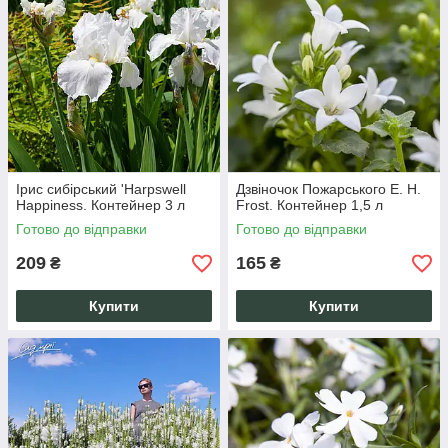
Ірис сибірський 'Harpswell
Дзвіночок Пожарського E. H.
Happiness. Контейнер 3 л
Frost. Контейнер 1,5 л
Готово до відправки
Готово до відправки
209
165
₴
₴
Купити
Купити