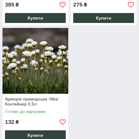
385
275
₴
₴
Купити
Купити
Армерія приморська 'Alba'.
Контейнер 0,5л
Готово до відправки
132
₴
Купити