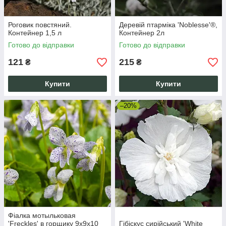
Роговик повстяний.
Деревій птарміка 'Noblesse'®,
Контейнер 1,5 л
Контейнер 2л
Готово до відправки
Готово до відправки
121
215
₴
₴
Купити
Купити
–20%
Фіалка мотыльковая
'Freckles' в горщику 9х9х10
Гібіскус сирійський 'White