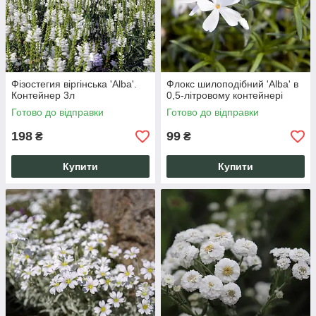
Фізостегия віргінська 'Alba'.
Флокс шилоподібний 'Alba' в
Контейнер 3л
0,5-літровому контейнері
Готово до відправки
Готово до відправки
198
99
₴
₴
Купити
Купити