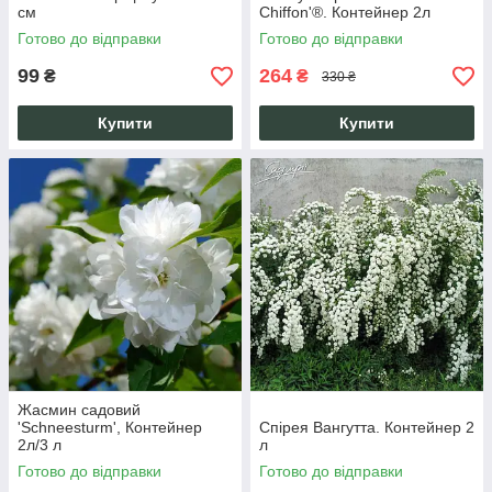
см
Chiffon'®. Контейнер 2л
Готово до відправки
Готово до відправки
99
264
₴
₴
330 ₴
Купити
Купити
Жасмин садовий
'Schneesturm', Контейнер
Спірея Вангутта. Контейнер 2
2л/3 л
л
Готово до відправки
Готово до відправки