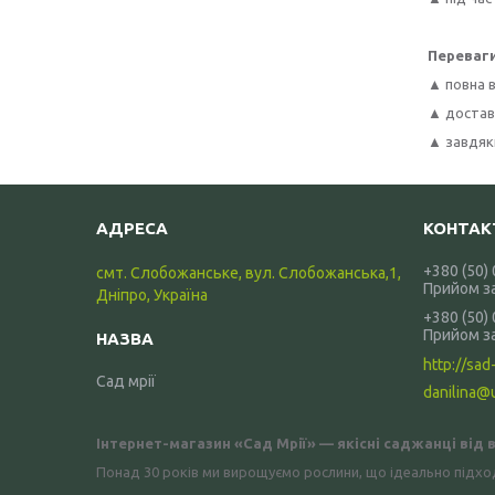
Переваги
▲
повна в
▲ доставк
▲ завдяки
+380 (50)
смт. Слобожанське, вул. Слобожанська,1,
Прийом з
Дніпро, Україна
+380 (50)
Прийом з
http://sad-
Сад мрії
danilina@
Інтернет-магазин «Сад Мрії» — якісні саджанці від
Понад 30 років ми вирощуємо рослини, що ідеально підхо