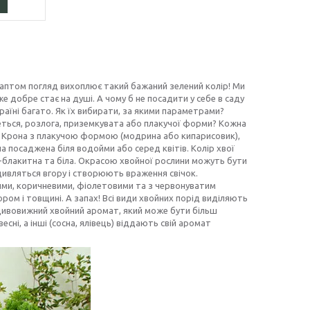
 раптом погляд вихоплює такий бажаний зелений колір! Ми
же добре стає на душі. А чому б не посадити у себе в саду
раїні багато. Як їх вибирати, за якими параметрами?
елеться, розлога, приземкувата або плакучої форми? Кожна
. Крона з плакучою формою (модрина або кипарисовик),
на посаджена біля водойми або серед квітів. Колір хвої
о-блакитна та біла. Окрасою хвойної рослини можуть бути
 дивляться вгору і створюють враження свічок.
ими, коричневими, фіолетовими та з червонуватим
ром і товщині. А запах! Всі види хвойних порід виділяють
дивовижний хвойний аромат, який може бути більш
сні, а інші (сосна, ялівець) віддають свій аромат