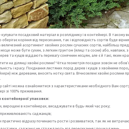
купувати посадковий матеріал в розпліднику і в контейнері. В такому 
 оберігає коріння від пересихання, так і відповідність сортів буде вірн
 величезний асортимент хвойних рослин сучасних сортів, найбільш прид
 місце може бути сухим, з легким грунтом (ялиці та сосни) або, навпаки, 
ерев та кущів віддають перевагу сонячним місцям, але є й такі, яким кращ
тити на ділянці хвойні рослини? Чітка геометрія посадки зовсім не обов
льність і красу. Поєднання листяних порід дерев і кущів з хвойними пор
ейхери) між деревами, вносять нотку свята. Вічнозелені хвойні рослини п
.
 сайті можна ознайомитися з характеристиками необхідного Вам сорту 
ері зі 100% приживання.
 контейнерної упаковки:
, вирощені в контейнерах, висаджувати в будь-який час року;
 приживлюваність саджанців;
 практично відразу починають рости і розвиватися, так як не витрачают
 доставки, саджанці не страждають від пересихання і пошкоджень.