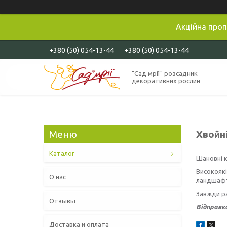
Акційна проп
+380 (50) 054-13-44
+380 (50) 054-13-44
"Сад мрії" розсадник
декоративних рослин
Хвойн
Каталог
Шановні к
Високоякі
О нас
ландшафтн
Завжди ра
Отзывы
Відправка
Доставка и оплата