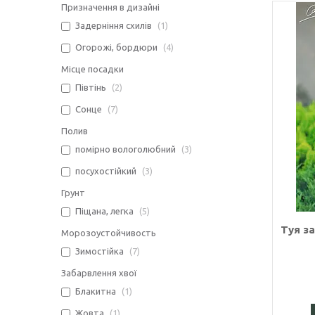
Призначення в дизайні
Задерніння схилів
1
Огорожі, бордюри
4
Місце посадки
Півтінь
2
Сонце
7
Полив
помірно вологолюбний
3
посухостійкий
3
Грунт
Піщана, легка
5
Туя за
Морозоустойчивость
Зимостійка
7
Забарвлення хвої
Блакитна
1
Жовта
1