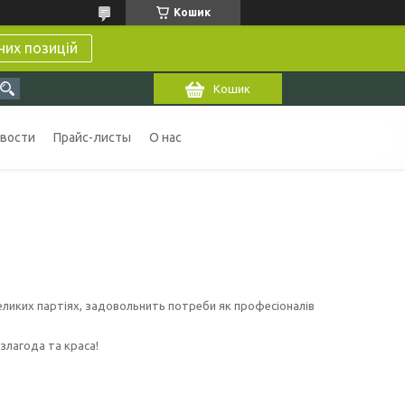
Кошик
них позицій
Кошик
вости
Прайс-листы
О нас
еликих партіях, задовольнить потреби як професіоналів
злагода та краса!