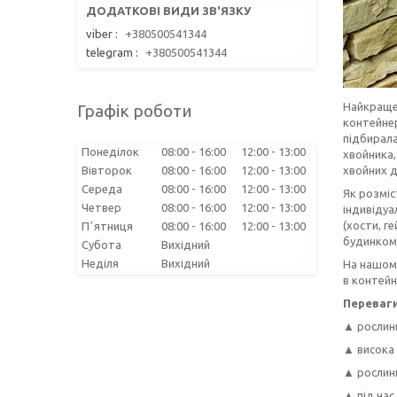
viber
+380500541344
telegram
+380500541344
Найкраще 
Графік роботи
контейнер
підбирала
Понеділок
08:00
16:00
12:00
13:00
хвойника,
Вівторок
08:00
16:00
12:00
13:00
хвойних д
Середа
08:00
16:00
12:00
13:00
Як розміс
Четвер
08:00
16:00
12:00
13:00
індивідуа
(хости, г
Пʼятниця
08:00
16:00
12:00
13:00
будинком
Субота
Вихідний
Неділя
Вихідний
На нашому
в контейн
Переваги
▲ рослини
▲ висока
▲ рослини
▲ під час