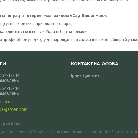
 співпраці з інтернет-магазином «Сад Вашої мрії»:
ідсутність ризиків при оплаті товарів;
а здійснюється по всій Україні без затримок;
 професійному підходу до вирощування саджанців і контейнерній упаков
 054-13-44
Ірина Даніліна
амовлень
 054-13-44
амовлень
mrii.ua
ua-garden.com
 виробника
дять для клімату України. Наша спеціалізація — роздрібний продаж са