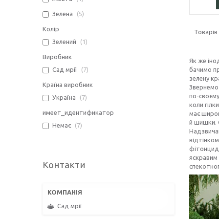
Зелена
5
Колір
Зелений
1
Виробник
Як же іно
Сад мрії
7
бачимо пр
зелену кр
Країна виробник
Звернемо 
по-своєму
Україна
7
коли гілк
имеет_идентификатор
має широк
й шишки. 
Немає
7
Надзвичай
відтінком
фітонциди
яскравим 
Контакти
спекотног
Сад мрії