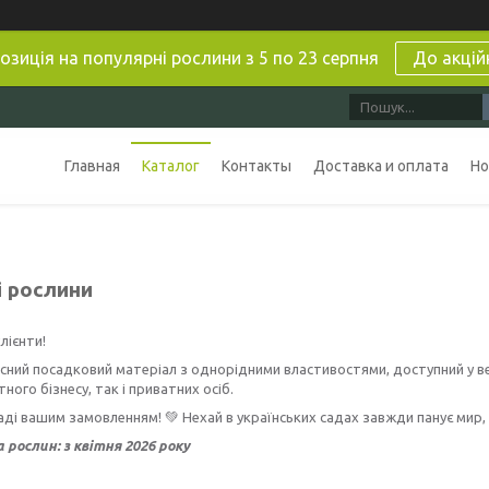
озиція на популярні рослини з 5 по 23 серпня
До акцій
Главная
Каталог
Контакты
Доставка и оплата
Но
і рослини
лієнти!
сний посадковий матеріал з однорідними властивостями, доступний у в
ого бізнесу, так і приватних осіб.
ді вашим замовленням! 💚 Нехай в українських садах завжди панує мир, 
 рослин: з квітня 2026 року