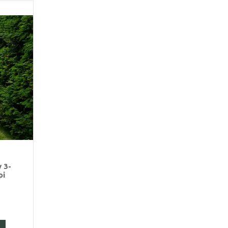
у 3-
рі