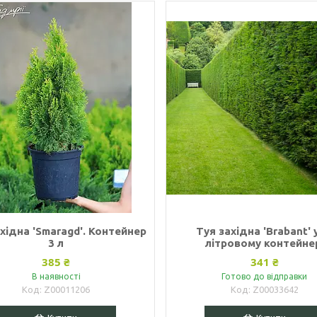
хідна 'Smaragd'. Контейнер
Туя західна 'Brabant' 
3 л
літровому контейне
385 ₴
341 ₴
В наявності
Готово до відправки
Z00011206
Z00033642