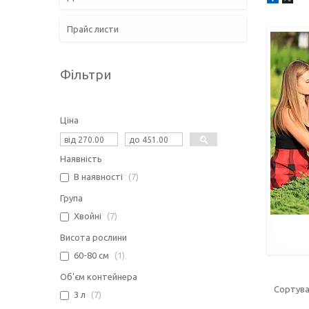
Прайс листи
Фільтри
Ціна
Наявність
В наявності
7
Група
Хвойні
7
Висота рослини
60-80 см
1
Об'єм контейнера
3 л
7