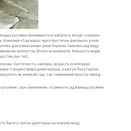
випадку рослина приживається набагато легше, оскільки
им. Компанія «Сад вашої мрії» протягом декількох років
атних для кліматичних умов України. Залежно від виду
з великою вологістю (болотні кипариси). Більшість видів
а тінь (це тис).
'язкова. Хаотичність, навпаки, додасть композиції
одами створює природний пейзаж, а квітучі багаторічні
рикрасять як великий сад, так і невеликий простір перед
рослини і, при замовленні, отримати саджанець рослини
ь багато сил на адаптацію на новому місці;