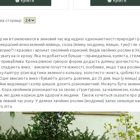
Купити
Купити
ді ми втомлюємося в зимовий час від нудної одноманітності природи! І
екрасний вічнозелений ялівець, сосна (ялину, модрину, ялицю, тую)! І як 
асуню?! І красиво і аромат смоляний корисний. Видів хвойних рослин в Ук
увагу на їх крону. Яка подобається більше – пірамідальна, куляста, ст
 приваблива. Крона рівною суворої форми додасть ділянці урочистість
и спадають вниз, - викличе почуття ніжності, особливо, якщо така росли
у палітру: різні відтінки зеленого кольору, золотисто-жовта, срібляст
Одні звисають вниз і бувають досить довгими, до 25 див. Інші (у ялиць)
не видовище! І колір шишок досить різноманітний. Можуть бути зелен
. Кора хвойників різноманітна за своєю структурою, за малюнком, кольо
, які дуже корисні для здоров'я людини. Також хочеться сказати про 
в певний час року. У деяких хвойних рослин (модрини) запах сильніше наве
о літа.