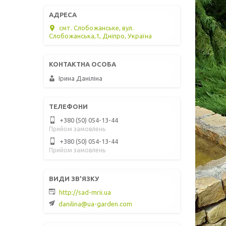
смт. Слобожанське, вул.
Слобожанська,1, Дніпро, Україна
Ірина Даніліна
+380 (50) 054-13-44
Прийом замовлень
+380 (50) 054-13-44
Прийом замовлень
http://sad-mrii.ua
danilina@ua-garden.com