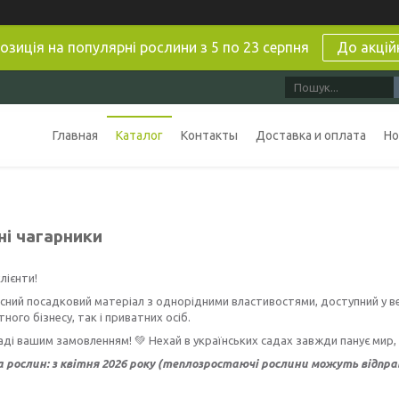
озиція на популярні рослини з 5 по 23 серпня
До акцій
Главная
Каталог
Контакты
Доставка и оплата
Но
ні чагарники
лієнти!
сний посадковий матеріал з однорідними властивостями, доступний у в
ого бізнесу, так і приватних осіб.
ді вашим замовленням! 💚 Нехай в українських садах завжди панує мир, 
 рослин: з квітня 2026 року
(теплозростаючі рослини можуть відправ