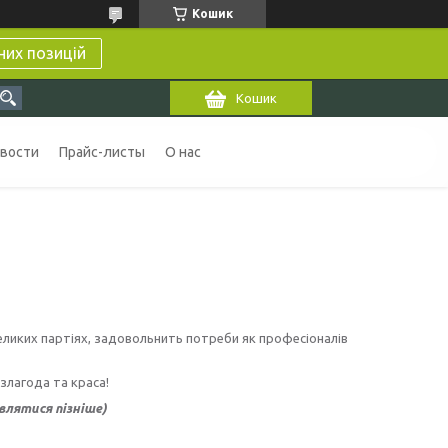
Кошик
них позицій
Кошик
вости
Прайс-листы
О нас
еликих партіях, задовольнить потреби як професіоналів
злагода та краса!
лятися пізніше)