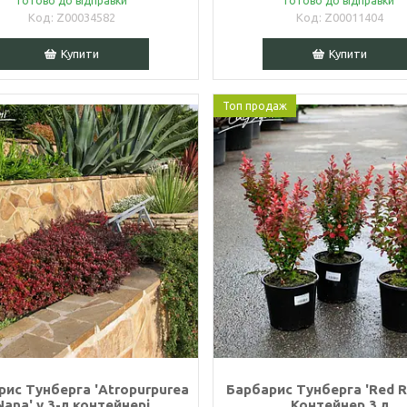
Готово до відправки
Готово до відправки
Z00034582
Z00011404
Купити
Купити
Топ продаж
рис Тунберга 'Atropurpurea
Барбарис Тунберга 'Red R
Nana' у 3-л контейнері
Контейнер 3 л