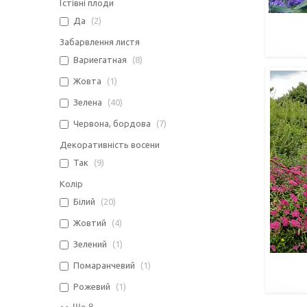
Їстівні плоди
Да
2
Забарвлення листя
Вариегатная
8
Жовта
1
Зелена
40
Червона, бордова
7
Декоративність восени
Так
9
Колір
Білий
20
Жовтий
4
Зелений
1
Помаранчевий
1
Рожевий
1