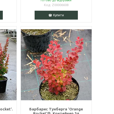
Готово до відправки
Z00006608
Купити
ocket'.
Барбарис Тунбергa 'Orange
Rocket'®. Контейнер 3л