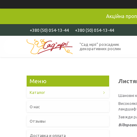
Акційна проп
+380 (50) 054-13-44
+380 (50) 054-13-44
"Сад мрії" розсадник
декоративних рослин
Листя
Каталог
Шановні к
Високоякі
О нас
ландшафтн
Завжди ра
Отзывы
Відправка
Доставка и оплата