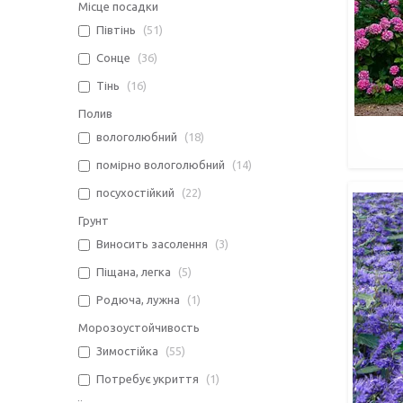
Місце посадки
Півтінь
51
Сонце
36
Тінь
16
Полив
вологолюбний
18
помірно вологолюбний
14
посухостійкий
22
Грунт
Виносить засолення
3
Піщана, легка
5
Родюча, лужна
1
Морозоустойчивость
Зимостійка
55
Потребує укриття
1