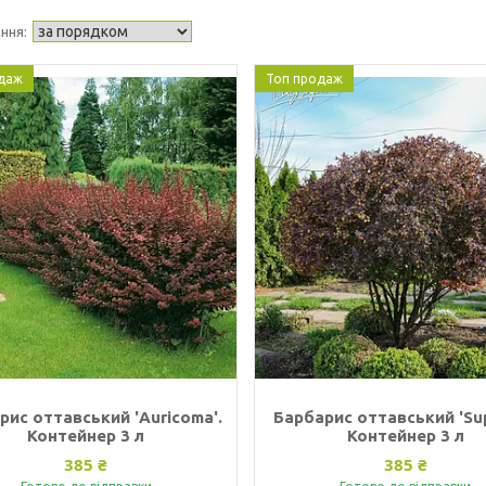
даж
Топ продаж
рис оттавський 'Auricoma'.
Барбарис оттавський 'Sup
Контейнер 3 л
Контейнер 3 л
385 ₴
385 ₴