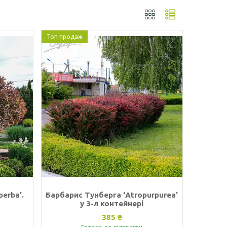
Топ продаж
erba'.
Барбарис Тунберга 'Atropurpurea'
у 3-л контейнері
385 ₴