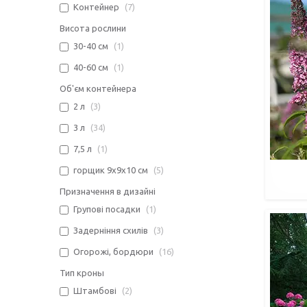
Контейнер
7
Висота рослини
30-40 см
1
40-60 см
1
Об'єм контейнера
2 л
3
3 л
34
7,5 л
1
горщик 9х9х10 см
5
Призначення в дизайні
Групові посадки
1
Задерніння схилів
3
Огорожі, бордюри
16
Тип кроны
Штамбові
2