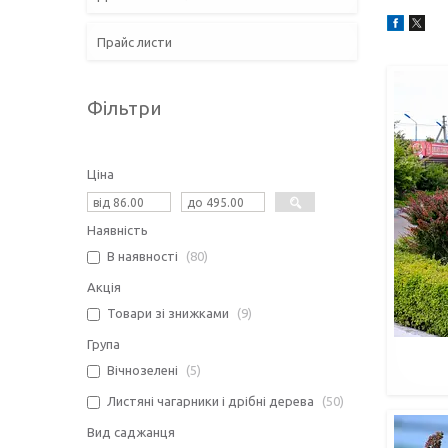
Прайс листи
Фільтри
Ціна
Наявність
В наявності
80
Акція
Товари зі знижками
9
Група
Вічнозелені
5
Листяні чагарники і дрібні дерева
50
Вид саджанця