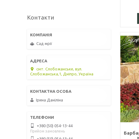
Контакти
Сад мрії
смт. Слобожанське, вул.
Слобожанська,1, Дніпро, Україна
Ірина Даніліна
+380 (50) 054-13-44
Прийом замовлень
Барба
+380 (50) 054-13-44