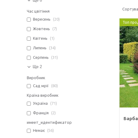
Ще 8
Час цвітіння
Вересень
20
Топ про
Жовтень
7
Квітень
1
Липень
34
Серпень
31
Ще 2
Виробник
Сад мрії
80
Країна виробник
Україна
71
Франція
2
Барба
имеет_идентификатор
Немає
56