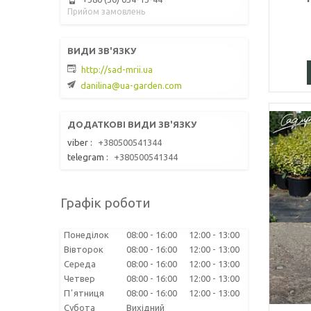
Прийом замовлень
http://sad-mrii.ua
danilina@ua-garden.com
viber
+380500541344
telegram
+380500541344
Графік роботи
Понеділок
08:00
16:00
12:00
13:00
Вівторок
08:00
16:00
12:00
13:00
Середа
08:00
16:00
12:00
13:00
Четвер
08:00
16:00
12:00
13:00
Пʼятниця
08:00
16:00
12:00
13:00
Субота
Вихідний