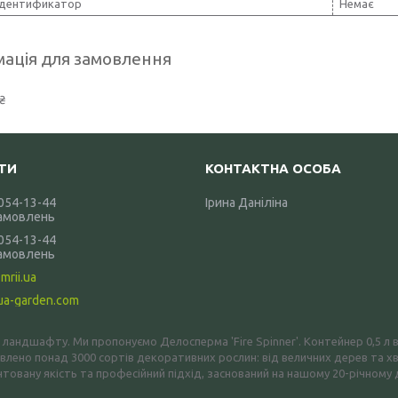
дентификатор
Немає
ація для замовлення
₴
 054-13-44
Ірина Даніліна
амовлень
 054-13-44
амовлень
mrii.ua
ua-garden.com
о ландшафту. Ми пропонуємо Делосперма 'Fire Spinner'. Контейнер 0,5 
лено понад 3000 сортів декоративних рослин: від величних дерев та хв
овану якість та професійний підхід, заснований на нашому 20-річному 