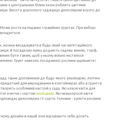
нанні з центральним білим оком роблять цвітіння
бніше. Висота дорослого саджанця делосперми всього до
Може рости на піщаних і гравійних грунтах. При виборі
вирощується.
х, можна висаджувати в будь-який час вегетаційного
джанця. В посадкову лунку додають садову землю, торф,
винен бути таким, щоб у ньому вільно містилося
землею. Грунт навколо посадженої рослини ущільнити і
саду, гарне доповнення до будь-якого альпінарію, логічно
у придатний для вирощування в контейнерах або в грунті в
творять особливий настрій у саду. Які класні квіти для
ітні очитки і сортові
молодила
. Які низькорослі квіти
дповідає делосперма і її сорти. Головне - купити рослини
ому дизайні в нашій зоні відчувають себе досить