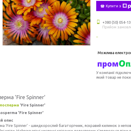
Купити з
+380 (50) 054-13
Прийом замовл
У компанії підключ
який товар не пок
рма 'Fire Spinner'
лосперма
'Fire Spinner'
osperma 'Fire Spinner'
й опис
а 'Fire Spinner' - швидкорослий багаторічник, яскравий килимок з неп
йкі квіти. Найяскравіші численні квіточки делосперми з'являються пізньо