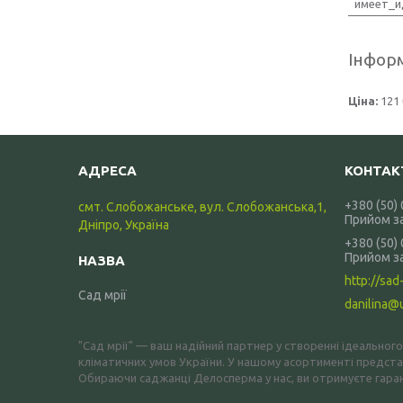
имеет_и
Інформ
Ціна:
121 
+380 (50)
смт. Слобожанське, вул. Слобожанська,1,
Прийом з
Дніпро, Україна
+380 (50)
Прийом з
http://sad-
Сад мрії
danilina@
"Сад мрії" — ваш надійний партнер у створенні ідеальног
кліматичних умов України. У нашому асортименті представ
Обираючи саджанці Делосперма у нас, ви отримуєте гарант