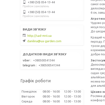
+380 (50) 054-13-44
самої осе
Прийом замовлень
делосперм
+380 (50) 054-13-44
6 см, зав
Прийом замовлень
Агротех
Чудово ро
місця пос
До шкідни
http://sad-mrii.ua
Кращий ча
danilina@ua-garden.com
періоду. 
трохи дер
кореневищ
добре по
viber
+380500541344
Застосу
Делосперм
telegram
+380500541344
виглядає 
садах сук
альпійськ
Графік роботи
можна пос
для альпій
Понеділок
08:00
16:00
12:00
13:00
Цікаво з
Рослина д
Вівторок
08:00
16:00
12:00
13:00
комфортно
Середа
08:00
16:00
12:00
13:00