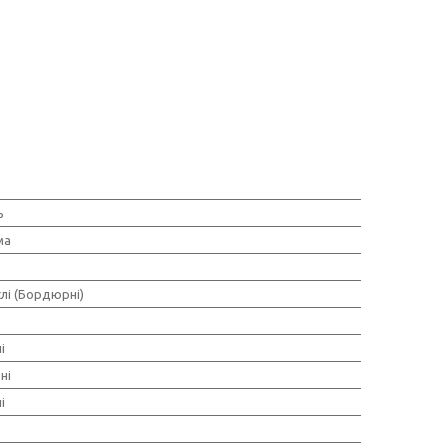
ь
ма
лі (Бордюрні)
і
ні
і