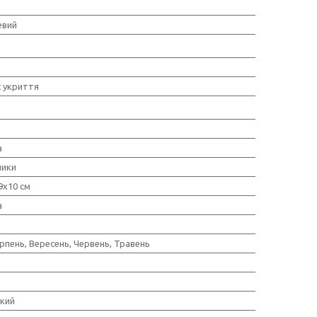
евий
є укриття
а
ники
9х10 см
а
рпень, Вересень, Червень, Травень
йкий