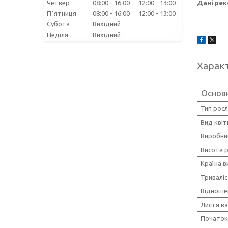
Четвер
08:00
16:00
12:00
13:00
Дані рек
Пʼятниця
08:00
16:00
12:00
13:00
Субота
Вихідний
Неділя
Вихідний
Харак
Основн
Тип рос
Вид квіт
Виробни
Висота 
Країна 
Тривалі
Відношен
Листя в
Початок 