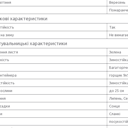
вітіння
Вересень
Помаранч
кові характеристики
тійкість
Так
 на зиму
Не вимага
тувальницькі характеристики
ення листя
Зелена
кість
Зимостійк
Багаторіч
онтейнера
горщик 9х
тійкість
Зимостійк
рослини
до 25 см
іння
Липень, Се
осадки
Сонце
ни
Сланкі
посухості