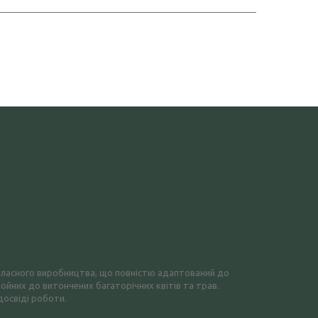
л власного виробництва, що повністю адаптований до
ойних до витончених багаторічних квітів та трав.
досвіді роботи.