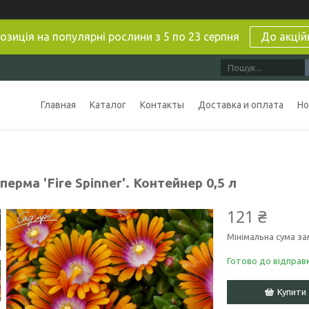
озиція на популярні рослини з 5 по 23 серпня
До акцій
Главная
Каталог
Контакты
Доставка и оплата
Но
ерма 'Fire Spinner'. Контейнер 0,5 л
121 ₴
Мінімальна сума за
Готово до відправ
Купити