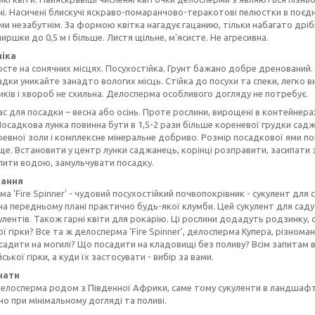
ні. Насичені блискучі яскраво-помаранчово-теракотові пелюстки в поєд
и незабутнім. За формою квітка нагадує гацанию, тільки набагато дрі
ширшки до 0,5 м і більше. Листя щільне, м'ясисте. Не агресивна.
ніка
сте на сонячних місцях. Посухостійка. Грунт бажано добре дренований. 
адки уникайте занадто вологих місць. Стійка до посухи та спеки, легко 
ків і хвороб не схильна. Делосперма особливого догляду не потребує.
с для посадки – весна або осінь. Проте рослини, вирощені в контейнера
Посадкова лунка повинна бути в 1,5-2 рази більше кореневої грудки са
евної золи і комплексне мінеральне добриво. Розмір посадкової ями по
е. Встановити у центр лунки саджанець, корінці розправити, засипати 
лити водою, замульчувати посадку.
вання
а 'Fire Spinner' - чудовий посухостійкий почвопокрівник - сукулент для 
на передньому плані практично будь-якої клумби. Цей сукулент для сад
улентів. Також гарні квіти для рокарію. Ці рослини додадуть родзинку, с
ої гірки? Все та ж делосперма 'Fire Spinner', делосперма Купера, різноман
адити на могилі? Що посадити на кладовищі без поливу? Всім запитам ві
ської гірки, а куди їх застосувати - вибір за вами.
нати
елосперма родом з Південної Африки, саме тому сукуленти в ландшафтн
 при мінімальному догляді та поливі.