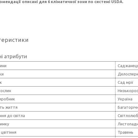
омендації описані для 6 кліматичної зони по системі USDA.
теристики
і атрибути
лини
Саджанец
ки
Делоспер
к
Сад мрії
рослин
Низькорос
виробник
Україна
сть життя
Багаторічн
ня до світла
Світлолюб
зимку
Листопадн
цвітіння
Травень