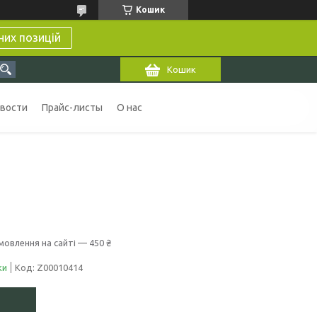
Кошик
них позицій
Кошик
вости
Прайс-листы
О нас
мовлення на сайті — 450 ₴
ки
Код:
Z00010414