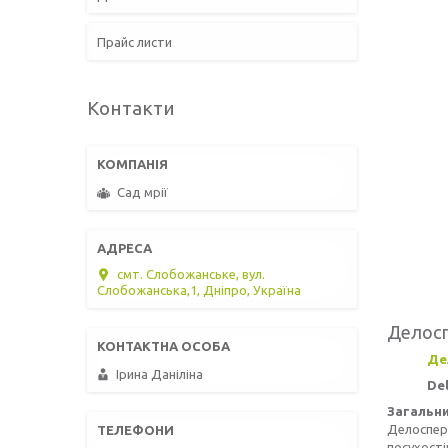
Прайс листи
Контакти
Сад мрії
смт. Слобожанське, вул.
Слобожанська,1, Дніпро, Україна
Делоспе
Де
Ірина Даніліна
Del
Загальни
Делосперм
посухості