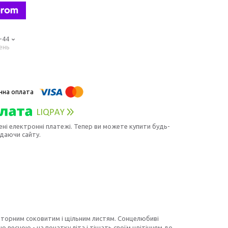
-44
ень
ені електронні платежі. Тепер ви можете купити будь-
идаючи сайту.
овторним соковитим і щільним листям. Сонцелюбиві
ю весною - на початку літа і тішать своїм цвітінням до