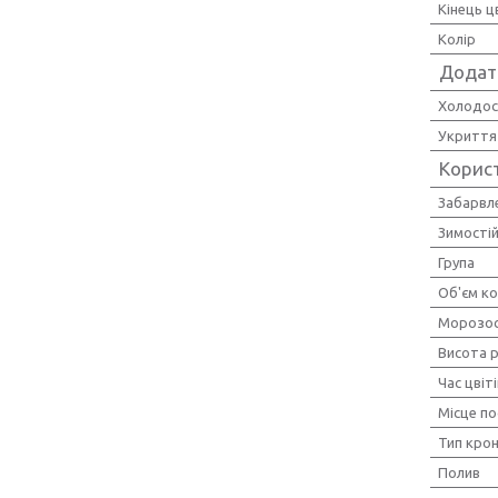
Кінець ц
Колір
Додат
Холодос
Укриття
Корис
Забарвл
Зимостій
Група
Об'єм к
Морозос
Висота 
Час цвіт
Місце п
Тип кро
Полив