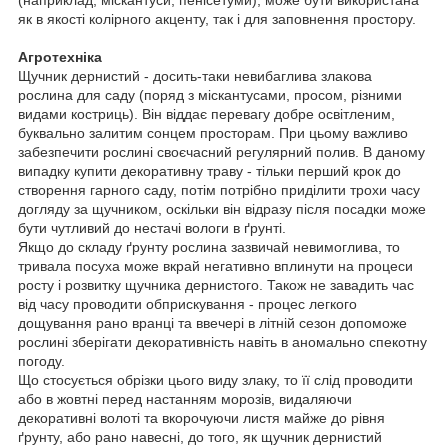
(наприклад, міскантуси, пенісетуми), може бути використана
як в якості колірного акценту, так і для заповнення простору.
Агротехніка
Щучник дернистий - досить-таки невибаглива злакова
рослина для саду (поряд з міскантусами, просом, різними
видами костриць). Він віддає перевагу добре освітленим,
буквально залитим сонцем просторам. При цьому важливо
забезпечити рослині своєчасний регулярний полив. В даному
випадку купити декоративну траву - тільки перший крок до
створення гарного саду, потім потрібно приділити трохи часу
догляду за щучником, оскільки він відразу після посадки може
бути чутливий до нестачі вологи в ґрунті.
Якщо до складу ґрунту рослина зазвичай невимоглива, то
тривала посуха може вкрай негативно вплинути на процеси
росту і розвитку щучника дернистого. Також не завадить час
від часу проводити обприскування - процес легкого
дощування рано вранці та ввечері в літній сезон допоможе
рослині зберігати декоративність навіть в аномально спекотну
погоду.
Що стосується обрізки цього виду злаку, то її слід проводити
або в жовтні перед настанням морозів, видаляючи
декоративні волоті та вкорочуючи листя майже до рівня
ґрунту, або рано навесні, до того, як щучник дернистий