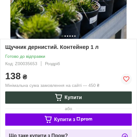
Щучник дернистий. Контейнер 1 л
Готово до відправки
Код: Z00035653
Роздріб
138
₴
Мінімальна сума замовлення на сайті — 450 ₴
Купити
або
Купити з
Що таке купити з Пром?