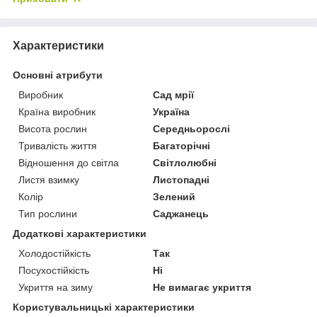
Характеристики
Основні атрибути
Виробник
Сад мрії
Країна виробник
Україна
Висота рослин
Середньорослі
Тривалість життя
Багаторічні
Відношення до світла
Світлолюбні
Листя взимку
Листопадні
Колір
Зелений
Тип рослини
Саджанець
Додаткові характеристики
Холодостійкість
Так
Посухостійкість
Ні
Укриття на зиму
Не вимагає укриття
Користувальницькі характеристики