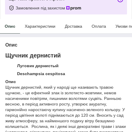
Замовлення під захистом
Опис
Характеристики
Доставка
Оплата
Умови п
Опис
Щучник дернистий
Луговик дернистый
Deschampsia cespitosa
Опис
Щучник дернистий, який у народі ще називають травою
щучкою, - це ефектний злак із золотисто-жовтими, немов
насиченими повітрям, пишними волотями суцвіть. Ранньою
весною, в період активного росту, утворює акуратну,
гармонійно наростаючу купину насичено-зеленого кольору. У
період цвітіння волоті піднімаються до 120 см. Вносить у сад
живу атмосферу, за найменшого подиху вітру безшумно
колишеться. Рослина, як і деякі інші декоративні трави і злаки