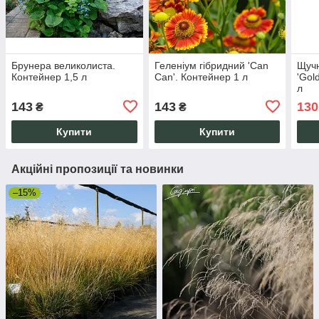
Брунера великолиста.
Геленіум гібридний 'Can
Щучн
Контейнер 1,5 л
Can'. Контейнер 1 л
'Gol
л
143
143
130
₴
₴
Купити
Купити
Акційні пропозиції та новинки
–15%