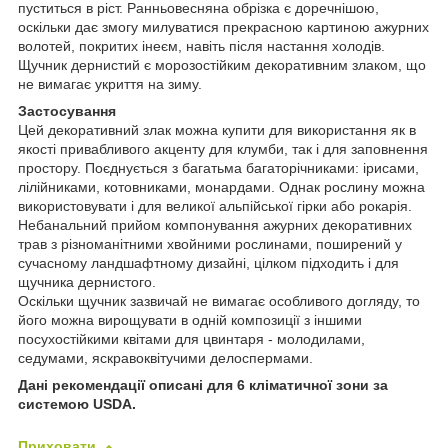
пуститься в ріст. Ранньовесняна обрізка є доречнішою,
оскільки дає змогу милуватися прекрасною картиною ажурних
волотей, покритих інеєм, навіть після настання холодів.
Щучник дернистий є морозостійким декоративним злаком, що
не вимагає укриття на зиму.
Застосування
Цей декоративний злак можна купити для використання як в
якості привабливого акценту для клумби, так і для заповнення
простору. Поєднується з багатьма багаторічниками: ірисами,
лілійниками, котовниками, монардами. Однак рослину можна
використовувати і для великої альпійської гірки або рокарія.
Небанальний прийом компонування ажурних декоративних
трав з різноманітними хвойними рослинами, поширений у
сучасному ландшафтному дизайні, цілком підходить і для
щучника дернистого.
Оскільки щучник зазвичай не вимагає особливого догляду, то
його можна вирощувати в одній композиції з іншими
посухостійкими квітами для цвинтаря - молодилами,
седумами, яскравоквітучими делоспермами.
Дані рекомендації описані для 6 кліматичної зони за
системою USDA.
Приховати