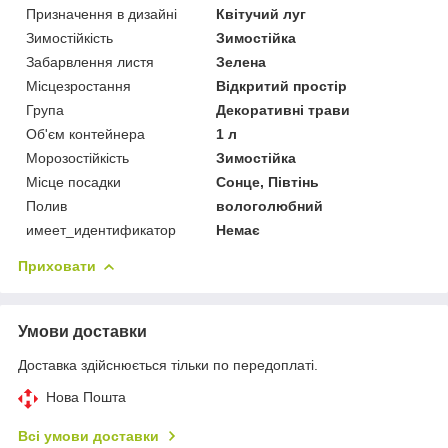
Призначення в дизайні
Квітучий луг
Зимостійкість
Зимостійка
Забарвлення листя
Зелена
Місцезростання
Відкритий простір
Група
Декоративні трави
Об'єм контейнера
1 л
Морозостійкість
Зимостійка
Місце посадки
Сонце, Півтінь
Полив
вологолюбний
имеет_идентификатор
Немає
Приховати
Умови доставки
Доставка здійснюється тільки по передоплаті.
Нова Пошта
Всі умови доставки