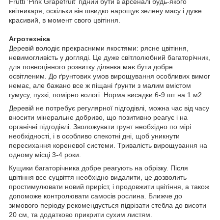
Frutti 'Pink Grapefruit' гідний бути в арсеналі будь-якого
квітникаря, оскільки він швидко нарощує зелену масу і дуже
красивий, в момент свого цвітіння.
Агротехніка
Деревій володіє прекрасними якостями: рясне цвітіння,
невимогливість у догляді. Це дуже світлолюбний багаторічник,
для повноцінного розвитку ділянка має бути добре
освітленим. До ґрунтових умов вирощування особливих вимог
немає, але бажано все ж піщані ґрунти з малим вмістом
гумусу, пухкі, помірно вологі. Норма висадки 6-9 шт на 1 м2.
Деревій не потребує регулярної підгодівлі, можна час від часу
вносити мінеральне добриво, що позитивно реагує і на
органічні підгодівлі. Зволожувати грунт необхідно по мірі
необхідності, і в особливо спекотні дні, щоб уникнути
пересихання кореневої системи. Тривалість вирощування на
одному місці 3-4 роки.
Кущики багаторічника добре реагують на обрізку. Після
цвітіння все суцвіття необхідно видалити, це дозволить
простимулювати новий приріст, і продовжити цвітіння, а також
допоможе контролювати самосів рослина. Ближче до
зимового періоду рекомендується підрізати стебла до висоти
20 см, та додатково прикрити сухим листям.