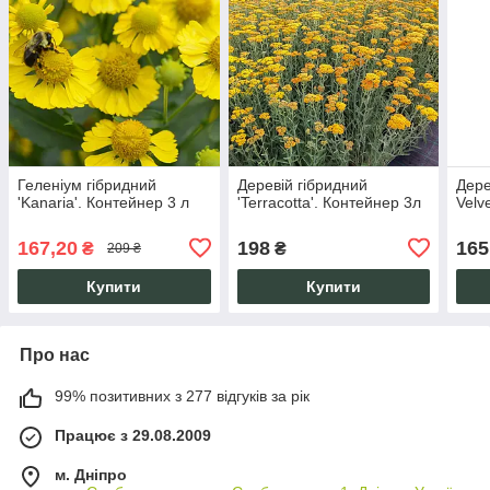
Геленіум гібридний
Деревій гібридний
Дере
'Kanaria'. Контейнер 3 л
'Terracotta'. Контейнер 3л
Velv
167,20
198
165
₴
₴
209 ₴
Купити
Купити
Про нас
99% позитивних з 277 відгуків за рік
Працює з 29.08.2009
м. Дніпро