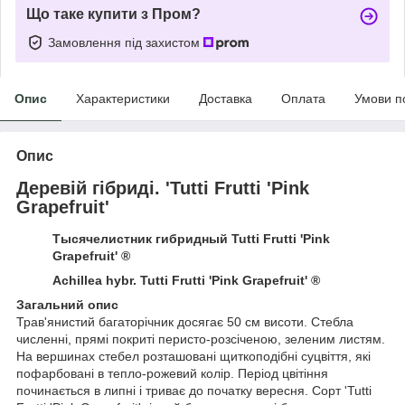
Що таке купити з Пром?
Замовлення під захистом
Опис
Характеристики
Доставка
Оплата
Умови п
Опис
Деревій гібриді. 'Tutti Frutti 'Pink
Grapefruit'
Тысячелистник гибридный Tutti Frutti 'Pink
Grapefruit' ®
Achillea hybr. Tutti Frutti 'Pink Grapefruit' ®
Загальний опис
Трав'янистий багаторічник досягає 50 см висоти. Стебла
численні, прямі покриті перисто-розсіченою, зеленим листям.
На вершинах стебел розташовані щиткоподібні суцвіття, які
пофарбовані в тепло-рожевий колір. Період цвітіння
починається в липні і триває до початку вересня. Сорт 'Tutti