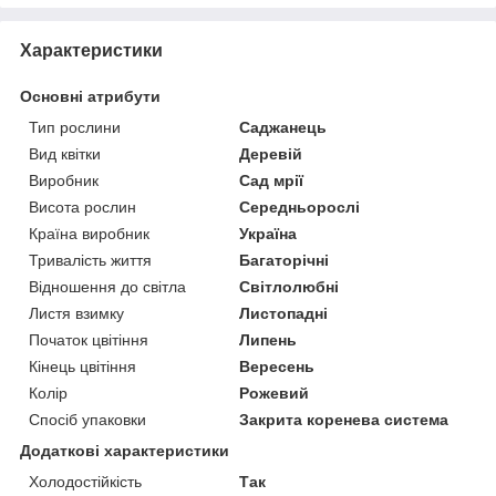
Характеристики
Основні атрибути
Тип рослини
Саджанець
Вид квітки
Деревій
Виробник
Сад мрії
Висота рослин
Середньорослі
Країна виробник
Україна
Тривалість життя
Багаторічні
Відношення до світла
Світлолюбні
Листя взимку
Листопадні
Початок цвітіння
Липень
Кінець цвітіння
Вересень
Колір
Рожевий
Спосіб упаковки
Закрита коренева система
Додаткові характеристики
Холодостійкість
Так