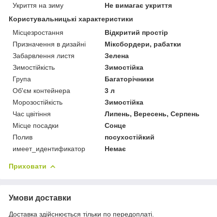
Укриття на зиму
Не вимагає укриття
Користувальницькі характеристики
Місцезростання
Відкритий простір
Призначення в дизайні
Міксбордери, рабатки
Забарвлення листя
Зелена
Зимостійкість
Зимостійка
Група
Багаторічники
Об'єм контейнера
3 л
Морозостійкість
Зимостійка
Час цвітіння
Липень, Вересень, Серпень
Місце посадки
Сонце
Полив
посухостійкий
имеет_идентификатор
Немає
Приховати
Умови доставки
Доставка здійснюється тільки по передоплаті.