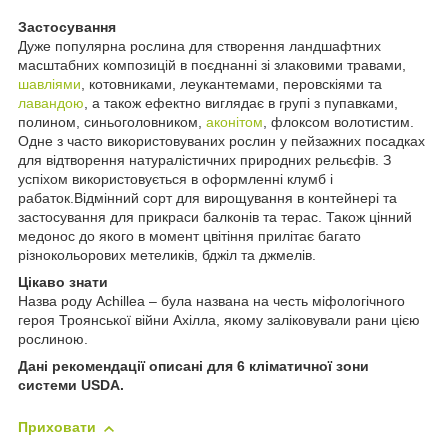
Застосування
Дуже популярна рослина для створення ландшафтних
масштабних композицій в поєднанні зі злаковими травами,
шавліями
, котовниками, леукантемами, перовскіями та
лавандою
, а також ефектно виглядає в групі з пупавками,
полином, синьоголовником,
аконітом
, флоксом волотистим.
Одне з часто використовуваних рослин у пейзажних посадках
для відтворення натуралістичних природних рельєфів. З
успіхом використовується в оформленні клумб і
рабаток.Відмінний сорт для вирощування в контейнері та
застосування для прикраси балконів та терас. Також цінний
медонос до якого в момент цвітіння прилітає багато
різнокольорових метеликів, бджіл та джмелів.
Цікаво знати
Назва роду Achillea – була названа на честь міфологічного
героя Троянської війни Ахілла, якому заліковували рани цією
рослиною.
Дані рекомендації описані для 6 кліматичної зони
системи USDA.
Приховати