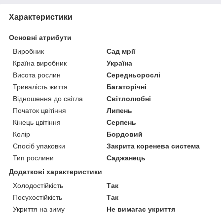
Характеристики
Основні атрибути
Виробник
Сад мрії
Країна виробник
Україна
Висота рослин
Середньорослі
Тривалість життя
Багаторічні
Відношення до світла
Світлолюбні
Початок цвітіння
Липень
Кінець цвітіння
Серпень
Колір
Бордовий
Спосіб упаковки
Закрита коренева система
Тип рослини
Саджанець
Додаткові характеристики
Холодостійкість
Так
Посухостійкість
Так
Укриття на зиму
Не вимагає укриття