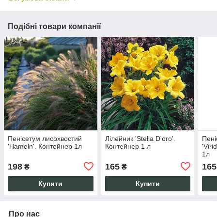
Подібні товари компанії
Пенісетум лисохвостий
Лілейник 'Stella D'oro'.
Пені
'Hameln'. Контейнер 1л
Контейнер 1 л
'Vir
1л
198
165
165
₴
₴
Купити
Купити
Про нас