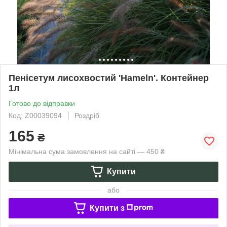
Пенісетум лисохвостий 'Hameln'. Контейнер
1л
Готово до відправки
Код: Z00039094
Роздріб
165
₴
Мінімальна сума замовлення на сайті — 450 ₴
Купити
або
Купити з