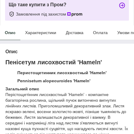
Що таке купити з Пром?
Замовлення під захистом
Опис
Характеристики
Доставка
Оплата
Умови п
Опис
Пенісетум лисохвостий 'Hameln'
Перистощетинник лисохвостный 'Hameln'
Pennisetum alopecuroides 'Hameln'
Загальний опис
Перістощетінник лисохвостный 'Hameln' - компактне
багаторічна рослина, щільний пучок витончено вигнутих
лінійних листків. Приголомшливий декоративний злак. Листя
яскраво-зелені, восени золотисто-жовті, пізніше тьмяніють до
бежевих. Листя залишається декоративної і взимку. В
середині і наприкінці літа над листям з'являються вигнуті
назовні куща пухнасті суцвіття, що нагадують лисячі хвости. Їх