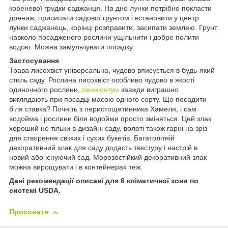
кореневої грудки саджанця. На дно лунки потрібно покласти
дренаж, присипати садової грунтом і встановити у центр
лунки саджанець, корінці розправити, засипати землею. Грунт
навколо посадженого рослини ущільнити і добре полити
водою. Можна замульчувати посадку.
Застосування
Трава лисохвіст універсальна, чудово вписується в будь-який
стиль саду. Рослина лисохвіст особливо чудово в якості
одиночного рослини,
пеннісетум
завжди виграшно
виглядають при посадці масою одного сорту. Що посадити
біля ставка? Почніть з перистощетинника Хамелн, і сам
водойма і рослини біля водойми просто зміняться. Цей злак
хороший не тільки в дизайні саду, волоті також гарні на зріз
для створення свіжих і сухих букетів. Багатолітній
декоративний злак для саду додасть текстуру і настрій в
новий або існуючий сад. Морозостійкий декоративний злак
можна вирощувати і в контейнерах теж.
Дані рекомендації описані для 6 кліматичної зони по
системі USDA.
Приховати