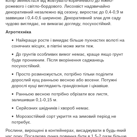
колір змінюється від жовтувато-коричневого до ніжно-
рожевого і світло-бордового. Лисохвіст надзвичайно
декоративний незалежно від сезону, виростає до 0,4-0,9 м
заввишки і 0,4-0,6 шириною. Декоративний злак для саду
чудово виглядає, не вимагає догляду, посухостійкий.
Агротехніка
Найкраще росте і викидає більше пухнастих волоті на
сонячних місцях, в півтіні може жити теж.
До грунтів особливих вимог немає, краще якщо грунт
буде проникним. Після вкорінення саджанець
посухостійкий.
Просто розмножується, потрібно тільки поділити
дорослий кущ ранньою весною або восени. Потужні
дорослі кущі виглядають грандіозніше і цікавіше.
Ранньою весною потрібно обрізати все листя,
залишивши 0,1-0,15 м.
Серйозних шкідників і хвороб немає.
Морозостійкий сорт укриття на зимовий період не
потребує.
Рослини, вирощені в контейнерах, висаджувати в будь-який
час року. Посадкова лунка повинна бути в 1,5-2 рази більше