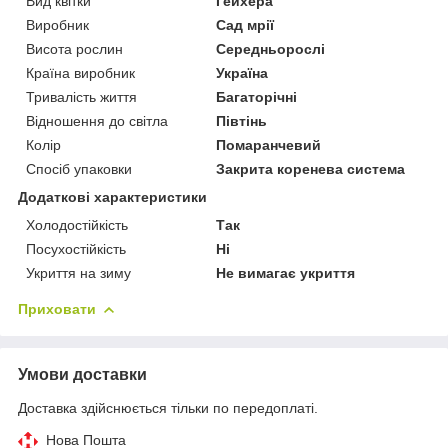
Вид квітки
Гейхера
Виробник
Сад мрії
Висота рослин
Середньорослі
Країна виробник
Україна
Тривалість життя
Багаторічні
Відношення до світла
Півтінь
Колір
Помаранчевий
Спосіб упаковки
Закрита коренева система
Додаткові характеристики
Холодостійкість
Так
Посухостійкість
Ні
Укриття на зиму
Не вимагає укриття
Приховати
Умови доставки
Доставка здійснюється тільки по передоплаті.
Нова Пошта