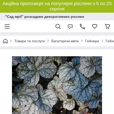
Акційна пропозиція на популярні рослини з 5 по 23
серпня
"Сад мрії" розсадник декоративних рослин
Товари та послуги
Багаторічні квіти
Гейхера
Гейх