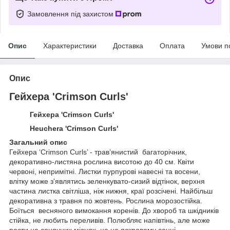
Замовлення під захистом
Опис
Характеристики
Доставка
Оплата
Умови п
Опис
Гейхера 'Crimson Curls'
Гейхера 'Crimson Curls'
Heuchera 'Crimson Curls'
Загальний опис
Гейхера ‘Crimson Curls’ - трав’янистий багаторічник,
декоративно-листяна рослина висотою до 40 см. Квіти
червоні, непримітні. Листки пурпурові навесні та восени,
влітку може з'являтись зеленкувато-сизий відтінок, верхня
частина листка світліша, ніж нижня, краї розсічені. Найбільш
декоративна з травня по жовтень. Рослина морозостійка.
Боїться весняного вимокання коренів. До хвороб та шкідників
стійка, не любить переливів. Полюбляє напівтінь, але може