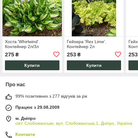
Хоста 'Whirlwind'.
Гейхера 'Rex Lime'.
Гейх
Контейнер 2л/3л
Контейнер 2л
Конт
275
253
253
₴
₴
Купити
Купити
Про нас
99% позитивних з 277 відгуків за рік
Працює з 29.08.2009
м. Дніпро
смт. Слобожанське, вул. Слобожанська,1, Дніпро, Україна
Контакти