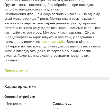
рости на сонячних місцях, не на яскравому сонці,
Грунти – легкі, поживні, добре оброблені, при посадках
потрібно використовувати дренаж.
Розмноження діленням куща весною чи восени. На одному
місці може рости до 7 років. Можна також розмножувати
насінням та верхівковим черенкуванням. Догляд простий:
потрібно кожного року підгортати корені, оскільки корені весь
час підіймаються вгору. Між рослинами відстань - 25 см.
В ландшафтах використовують в напівтіні, у поєднанні з
такими рослинами, як
хости
,
астільби
. Велика цінність
гейхери в тім, що вона підтримує декоративність весь сезон.
Можна висаджувати декілька сортів з різнокольоровим
листям. Також можна використовувати в поодиноких
посадках.
Приховати
Характеристики
Основні атрибути
Тип рослини
Саджанець