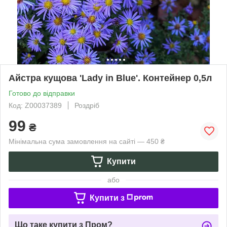
Айстра кущова 'Lady in Blue'. Контейнер 0,5л
Готово до відправки
Код: Z00037389
Роздріб
99
₴
Мінімальна сума замовлення на сайті — 450 ₴
Купити
або
Купити з
Що таке купити з Пром?