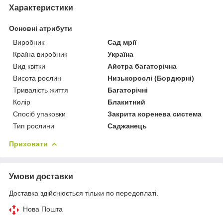
Характеристики
Основні атрибути
Виробник
Сад мрії
Країна виробник
Україна
Вид квітки
Айстра багаторічна
Висота рослин
Низькорослі (Бордюрні)
Тривалість життя
Багаторічні
Колір
Блакитний
Спосіб упаковки
Закрита коренева система
Тип рослини
Саджанець
Приховати
Умови доставки
Доставка здійснюється тільки по передоплаті.
Нова Пошта