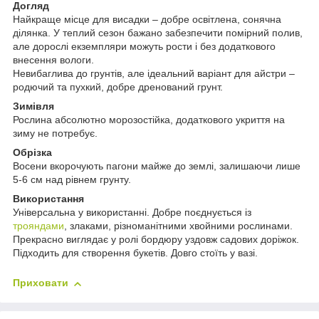
Догляд
Найкраще місце для висадки – добре освітлена, сонячна
ділянка. У теплий сезон бажано забезпечити помірний полив,
але дорослі екземпляри можуть рости і без додаткового
внесення вологи.
Невибаглива до грунтів, але ідеальний варіант для айстри –
родючий та пухкий, добре дренований грунт.
Зимівля
Рослина абсолютно морозостійка, додаткового укриття на
зиму не потребує.
Обрізка
Восени вкорочують пагони майже до землі, залишаючи лише
5-6 см над рівнем грунту.
Використання
Універсальна у використанні. Добре поєднується із
трояндами
, злаками, різноманітними хвойними рослинами.
Прекрасно виглядає у ролі бордюру уздовж садових доріжок.
Підходить для створення букетів. Довго стоїть у вазі.
Приховати