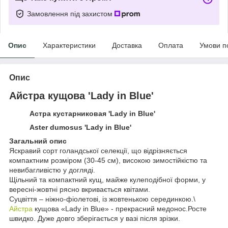
Замовлення під захистом
Опис
Характеристики
Доставка
Оплата
Умови п
Опис
Айстра кущова 'Lady in Blue'
Астра кустарниковая 'Lady in Blue'
Aster dumosus 'Lady in Blue'
Загальний опис
Яскравий сорт голандської селекції, що відрізняється
компактним розміром (30-45 см), високою зимостійкістю та
невибагливістю у догляді.
Щільний та компактний кущ, майже кулеподібної форми, у
вересні-жовтні рясно вкривається квітами.
Суцвіття – ніжно-фіолетові, із жовтенькою серединкою.\
Айстра
кущова «Lady in Blue» - прекрасний медонос.Росте
швидко. Дуже довго зберігається у вазі після зрізки.