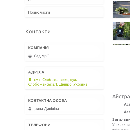
Прайс листи
Контакти
Сад мрії
смт. Слобожанське, вул.
Слобожанська,1, Дніпро, Україна
Айстра
Ас
Ірина Даніліна
Ast
Загальни
Унікальни
квітуванн