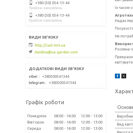
+380 (50) 054-13-44
Із часом 
Прийом замовлень
+380 (50) 054-13-44
Агротех
Прийом замовлень
Надає пер
Посухості
Не потреб
Викорис
http://sad-mrii.ua
Рослина ч
danilina@ua-garden.com
Прекрасно
квітувати
viber
+380500541344
telegram
+380500541344
Харак
Графік роботи
Основн
Понеділок
08:00
16:00
12:00
13:00
Виробни
Вівторок
08:00
16:00
12:00
13:00
Вид квіт
Середа
08:00
16:00
12:00
13:00
Висота 