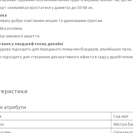
сорт схильний розростатися у діаметрі до 50-60 см.
ніка
евагу добре освітленим місцям та дренованим грунтам.
йка рослина.
ує зимового укриття.
тання у ландшафтному дизайні
удово підходить для переднього плану міксбордерів, альпійських гірок, 
 підходить для створення декоративного ефекту в саду у другій полови
.
теристики
і атрибути
к
Сад мрії
ки
Айстра ба
рослин
Середньор