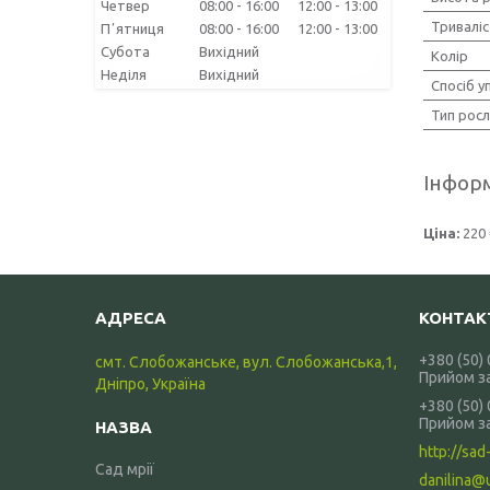
Четвер
08:00
16:00
12:00
13:00
Тривалі
Пʼятниця
08:00
16:00
12:00
13:00
Субота
Вихідний
Колір
Неділя
Вихідний
Спосіб у
Тип рос
Інформ
Ціна:
220 
+380 (50)
смт. Слобожанське, вул. Слобожанська,1,
Прийом з
Дніпро, Україна
+380 (50)
Прийом з
http://sad-
Сад мрії
danilina@