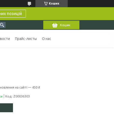
Кошик
них позицій
Кошик
вости
Прайс-листы
О нас
мовлення на сайті — 450 ₴
ки
Код:
Z00036303