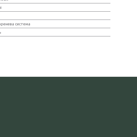
і
оренева система
ь