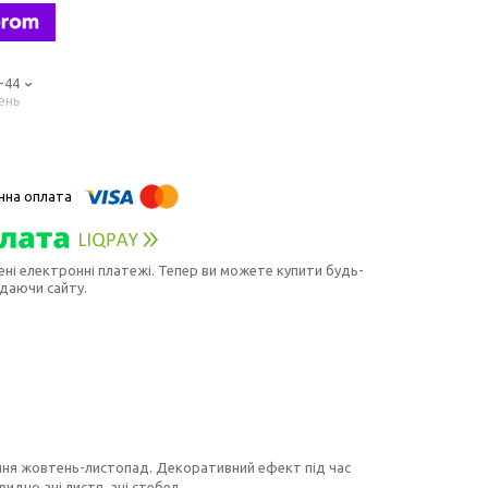
-44
ень
ені електронні платежі. Тепер ви можете купити будь-
идаючи сайту.
тіння жовтень-листопад. Декоративний ефект під час
идно ані листя, ані стебел.