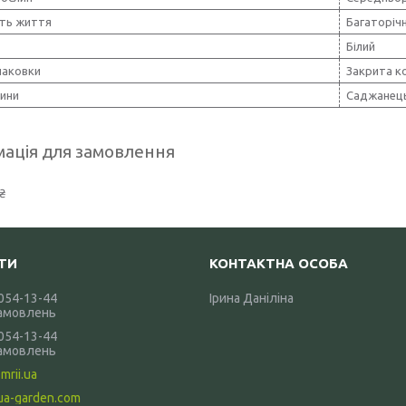
сть життя
Багаторічн
Білий
паковки
Закрита к
лини
Саджанец
ація для замовлення
₴
 054-13-44
Ірина Даніліна
амовлень
 054-13-44
амовлень
mrii.ua
ua-garden.com