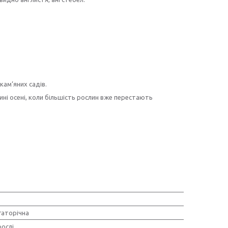
кам’яних садів.
ні осені, коли більшість рослин вже перестають
гаторічна
ослі