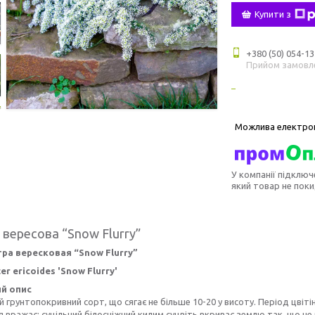
Купити з
+380 (50) 054-13
Прийом замовл
У компанії підключ
який товар не пок
 вересова “Snow Flurry”
тра вересковая “Snow Flurry”
er ericoides 'Snow Flurry'
й опис
й грунтопокривний сорт, що сягає не більше 10-20 у висоту. Період цві
я вражає: суцільний білосніжний килим суцвіть вкриває землю так, що не в