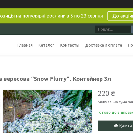
озиція на популярні рослини з 5 по 23 серпня
До акцій
Главная
Каталог
Контакты
Доставка и оплата
Но
 вересова “Snow Flurry”. Контейнер 3л
220 ₴
Мінімальна сума за
Готово до відправ
Купити