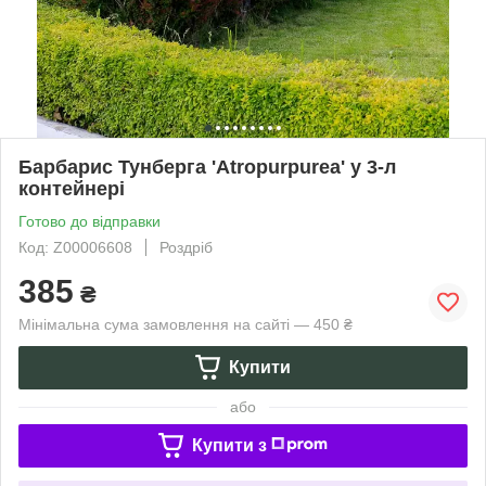
Барбарис Тунберга 'Atropurpurea' у 3-л
контейнері
Готово до відправки
Код: Z00006608
Роздріб
385
₴
Мінімальна сума замовлення на сайті — 450 ₴
Купити
або
Купити з