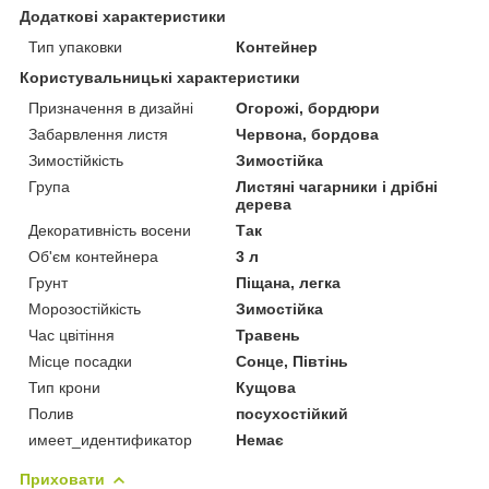
Додаткові характеристики
Тип упаковки
Контейнер
Користувальницькі характеристики
Призначення в дизайні
Огорожі, бордюри
Забарвлення листя
Червона, бордова
Зимостійкість
Зимостійка
Група
Листяні чагарники і дрібні
дерева
Декоративність восени
Так
Об'єм контейнера
3 л
Грунт
Піщана, легка
Морозостійкість
Зимостійка
Час цвітіння
Травень
Місце посадки
Сонце, Півтінь
Тип крони
Кущова
Полив
посухостійкий
имеет_идентификатор
Немає
Приховати