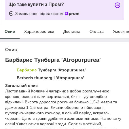
Що таке купити з Пром?
Замовлення під захистом
Опис
Характеристики
Доставка
Оплата
Умови п
Опис
Барбарис Тунберга 'Atropurpurea'
Барбарис
Тунберга 'Atropurpurea'
Berberis thunbergii 'Atropurpurea'
Загальний опис
Листопадний Колючий чагарник з добре розгалуженою
кроною, основні гілки вертикальні, бічні – дугоподібно
відхилені. Висота дорослої рослини близько 1,5-2 метри та
діаметром 1-1,5 метра. Листки обернено-яйцевидні,
пурпурно-червоного кольору, в осінній період яскраво-
червоні. Цвіте в травні дрібними жовтими квітами. На початку
осені з'являються червоні ягоди. Сорт зимостійкий,