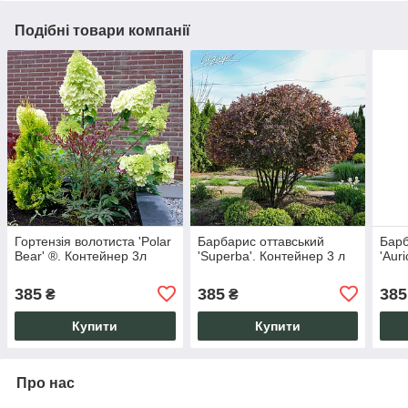
Подібні товари компанії
Гортензія волотиста 'Polar
Барбарис оттавський
Барб
Bear' ®. Контейнер 3л
'Superba'. Контейнер 3 л
'Aur
385
385
385
₴
₴
Купити
Купити
Про нас