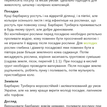
переносить посуху та міські умови. Ідеально підходить для
живоплоту, шпалер і колірних композицій.
Посадка
Кущі барбарису ростуть і на відкритій ділянці, і в півтіні, але
кольори осіннього листя і ягід ефектніше на рослинах, що
ростуть при повному сонці. Барбарис Тунберга приживається
в будь-якому грунті, але добре дренованим.
Всі контейнерні рослини перед посадкою необхідно ретельно
проливати водою, кому повинен бути просочений вологою і
не втрачати її відразу після посадки рослини. Для
молодих
рослин глибина і діаметр посадкової ями повинен бути в
півтора рази більше земляного кома саджанця. Потім
висаджують рослина, коріння засипають грунтовою сумішшю
(садова земля, пісок, перегній 1:1:1). При посадці в кислий
грунт необхідно проводити вапнування. Після посадки землю
ущільнюють, роблять лунку і поливають, потім мульчують
пристовбурне коло.
Зимівля
Барбарис Тунберга морозостійкий і акліматизований до умов
України, але на зиму краще вкрити молоді посадки, лапником
або торфом.
Догляд
Вирощувати барбарис зовсім неважко, поливати рослину при