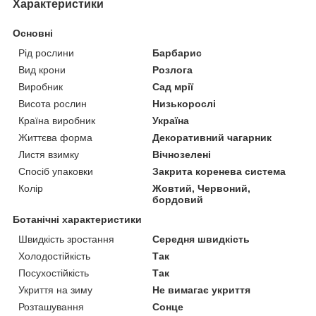
Характеристики
Основні
Рід рослини
Барбарис
Вид крони
Розлога
Виробник
Сад мрії
Висота рослин
Низькорослі
Країна виробник
Україна
Життєва форма
Декоративний чагарник
Листя взимку
Вічнозелені
Спосіб упаковки
Закрита коренева система
Колір
Жовтий, Червоний,
бордовий
Ботанічні характеристики
Швидкість зростання
Середня швидкість
Холодостійкість
Так
Посухостійкість
Так
Укриття на зиму
Не вимагає укриття
Розташування
Сонце