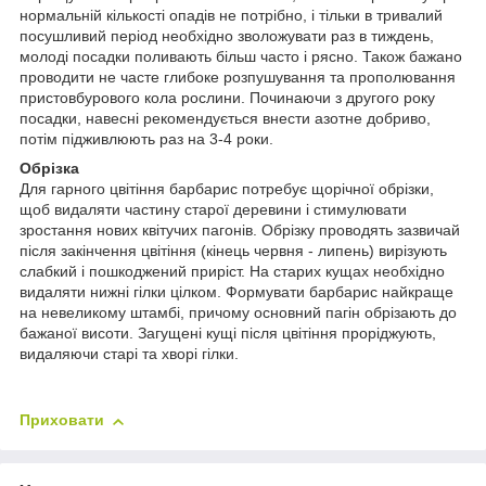
нормальній кількості опадів не потрібно, і тільки в тривалий
посушливий період необхідно зволожувати раз в тиждень,
молоді посадки поливають більш часто і рясно. Також бажано
проводити не часте глибоке розпушування та прополювання
пристовбурового кола рослини. Починаючи з другого року
посадки, навесні рекомендується внести азотне добриво,
потім підживлюють раз на 3-4 роки.
Обрізка
Для гарного цвітіння барбарис потребує щорічної обрізки,
щоб видаляти частину старої деревини і стимулювати
зростання нових квітучих пагонів. Обрізку проводять зазвичай
після закінчення цвітіння (кінець червня - липень) вирізують
слабкий і пошкоджений приріст. На старих кущах необхідно
видаляти нижні гілки цілком. Формувати барбарис найкраще
на невеликому штамбі, причому основний пагін обрізають до
бажаної висоти. Загущені кущі після цвітіння проріджують,
видаляючи старі та хворі гілки.
Приховати