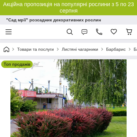
Акційна пропозиція на популярні рослини з 5 по 23
серпня
"Сад мрії" розсадник декоративних рослин
Товари та послуги
Листяні чагарники
Барбарис
Б
Топ продажів