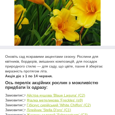
Оновіть сад яскравими акцентами сезону. Рослини для
квітників, бордюрів, змішаних композицій, для посадок
природного стилю — для саду, що цвіте, пахне й зберігає
виразність протягом літа.
Акція діє з 1 по 14 червня.
Ось перелік акційних рослин з можливістю
придбати їх одразу:
Замовити👉
Айстра кущова 'Blaue Laguna' (C2)
Замовити👉
Фіалка метеликова 'Freckles' (р9)
Замовити👉
Гібіскус сирійський 'White Chiffon' (С2)
Замовити👉
Лілейник 'Stella D'oro' (С1)
Замовити👉
Жасмин садовий 'Schneesturm' (C3)