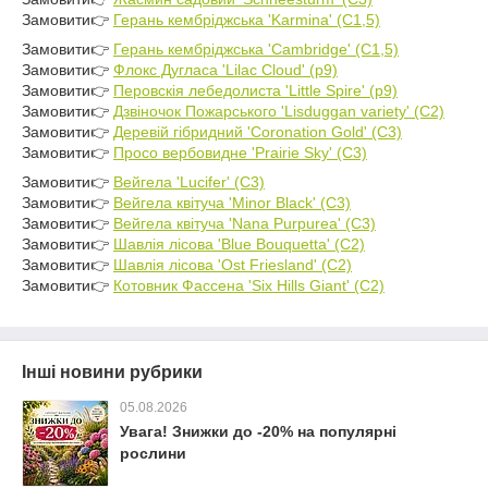
Замовити👉
Герань кембріджська 'Karmina' (C1,5)
Замовити👉
Герань кембріджська 'Cambridge' (C1,5)
Замовити👉
Флокс Дугласа 'Lilac Cloud' (р9)
Замовити👉
Перовскія лебедолиста 'Little Spire' (р9)
Замовити👉
Дзвіночок Пожарського 'Lisduggan variety' (C2)
Замовити👉
Деревій гібридний 'Coronation Gold' (C3)
Замовити👉
Просо вербовидне 'Prairie Sky' (C3)
Замовити👉
Вейгела 'Lucifer' (C3)
Замовити👉
Вейгела квітуча 'Minor Black' (C3)
Замовити👉
Вейгела квітуча 'Nana Purpurea' (C3)
Замовити👉
Шавлія лісова 'Blue Bouquetta' (C2)
Замовити👉
Шавлія лісова 'Ost Friesland' (C2)
Замовити👉
Котовник Фассена 'Six Hills Giant' (C2)
Інші новини рубрики
05.08.2026
Увага! Знижки до -20% на популярні
рослини