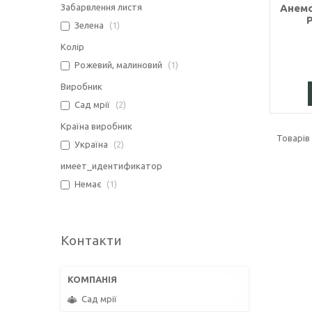
Забарвлення листя
Анемо
Зелена
1
Колір
Рожевий, малиновий
1
Виробник
Сад мрії
2
Країна виробник
Україна
2
имеет_идентификатор
Немає
1
Контакти
Сад мрії