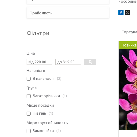
- особлив
Прайс листи
Фільтри
Новинка
Ціна
Наявність
В наявності
2
Група
Багаторічники
1
Місце посадки
Півтінь
1
Морозоустойчивость
Зимостійка
1