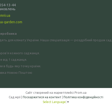
 054-13-44
амовлень
mrii.ua
ua-garden.com
 виробника
дять для клімату України. Наша спеціалізація — роздрібний продаж са
оров'я кожного саджанця.
е від 1 саджанця.
 в будь-яку точку країни.
оставка Новою Поштою
Сайт створений на маркетплейсі
Prom.ua
Сад мрії |
Поскаржитися на контент
|
Політика конфіденційності
Select Language
▼