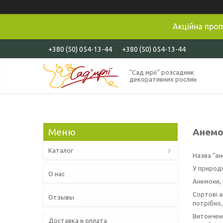
Акційна проп
+380 (50) 054-13-44
+380 (50) 054-13-44
"Сад мрії" розсадник
декоративних рослин
Анемо
Каталог
Назва “ан
У природі 
О нас
Анемони, 
Сортові а
Отзывы
потрібно
Витончени
Доставка и оплата