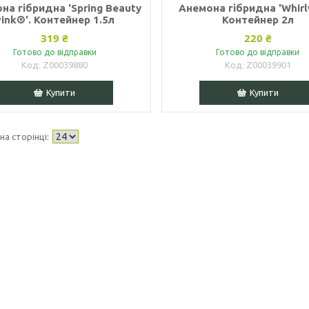
на гібридна 'Spring Beauty
Анемона гібридна 'Whirl
Pink®'. Контейнер 1.5л
Контейнер 2л
319 ₴
220 ₴
Готово до відправки
Готово до відправки
Z00039880
Z00039901
Купити
Купити