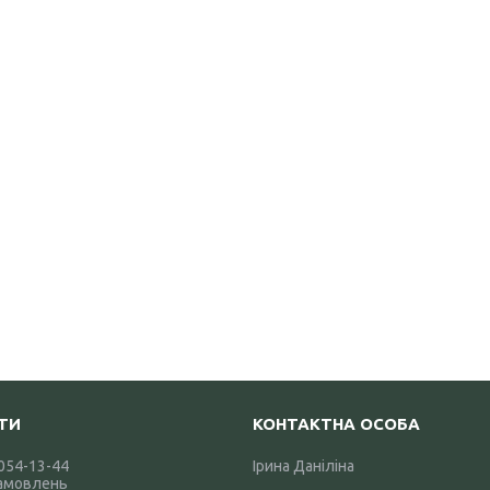
 054-13-44
Ірина Даніліна
амовлень