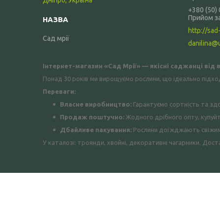
Дніпро, Україна
+380 (50)
Прийом з
http://sad-
Сад мрії
danilina@
Інтернет-магазин «Сад Мрії» — якісні саджанці від
Понад 30 років ми вирощуємо рослини, що ідеально підхо
Переваги:
Власне виробництво:
Гарантуємо сортність та зд
Продаж поштучно:
Жодного дрібного опту, купуйт
Дбайливе пакування:
Рослини доїжджають свіжими
У каталозі: троянди, хвойні, декоративні чагарники. Д