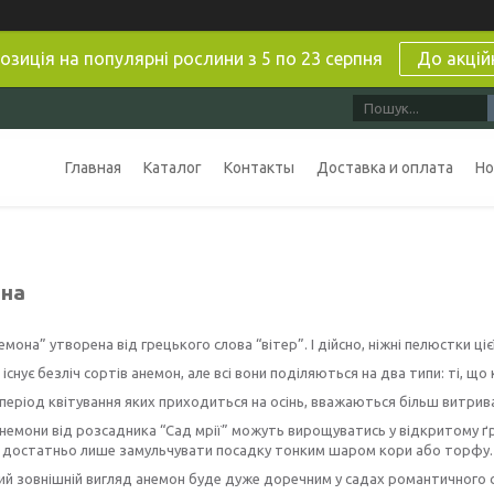
озиція на популярні рослини з 5 по 23 серпня
До акцій
Главная
Каталог
Контакты
Доставка и оплата
Но
на
емона” утворена від грецького слова “вітер”. І дійсно, ніжні пелюстки 
існує безліч сортів анемон, але всі вони поділяються на два типи: ті, що 
період квітування яких приходиться на осінь, вважаються більш витрив
немони від розсадника “Сад мрії” можуть вирощуватись у відкритому ґр
, достатньо лише замульчувати посадку тонким шаром кори або торфу.
й зовнішній вигляд анемон буде дуже доречним у садах романтичного ст