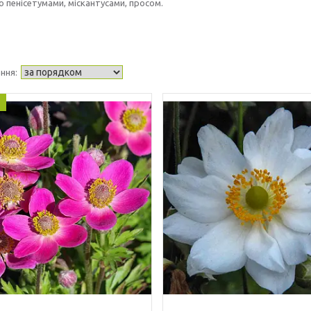
о пенісетумами, міскантусами, просом.