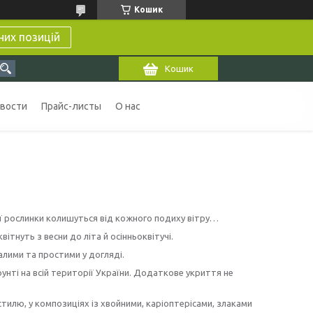
Кошик
них позицій
Кошик
вости
Прайс-листы
О нас
цієї рослинки колишуться від кожного подиху вітру…
квітнуть з весни до літа й осінньоквітучі.
алими та простими у догляді.
унті на всій території України. Додаткове укриття не
илю, у композиціях із хвойними, каріоптерісами, злаками